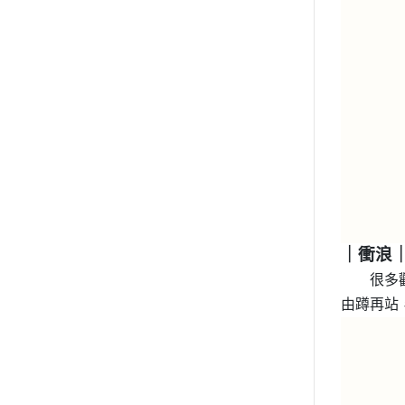
｜衝浪
很多
由蹲再站