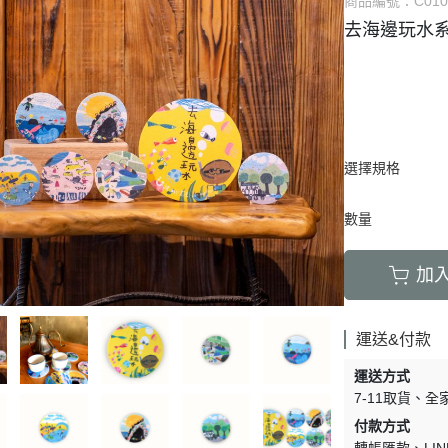
商品編號：
C01
去海邊玩水
選擇規格
數量
加
運送&付款
運送方式
7-11取貨
全
付款方式