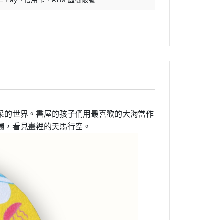
E Pay
信用卡
ATM 虛擬帳號
采的世界。書屋的孩子們用最喜歡的大海當作
觸，看見畫裡的天馬行空。