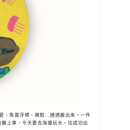
吸管、魚雷浮標、礁鞋…通通搬出來，一件
力搬上車，今天要去海邊玩水，往成功出