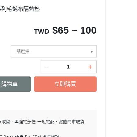
0
系列毛氈布隔熱墊
$
65 ~ 100
TWD
-請選擇-
入購物車
立即購買
家取貨
黑貓宅急便-一般宅配
實體門市取貨