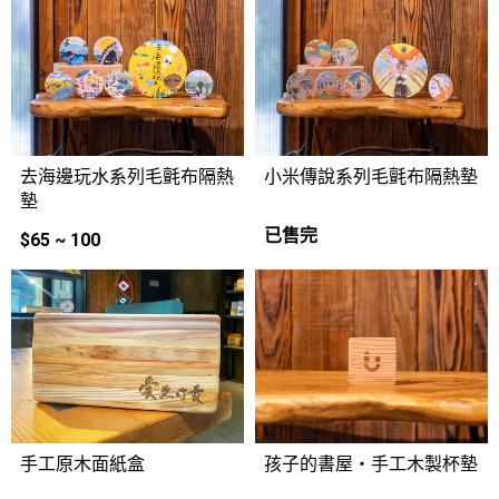
去海邊玩水系列毛氈布隔熱
小米傳說系列毛氈布隔熱墊
墊
已售完
$65 ~ 100
手工原木面紙盒
孩子的書屋・手工木製杯墊