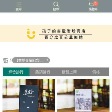
0
選單
搜尋
購物車
【書屋專屬紀念
品】
綜合排行
熱銷排行
最新上架
價格