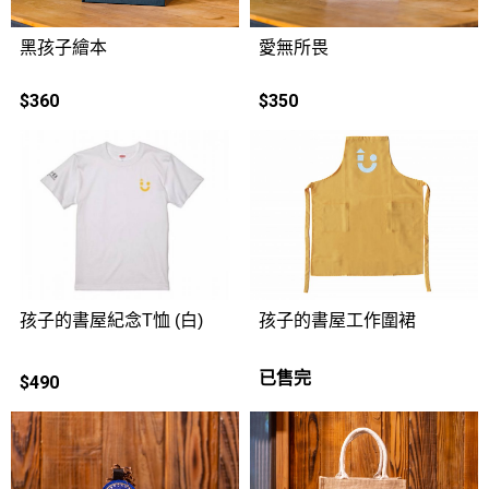
黑孩子繪本
愛無所畏
$360
$350
孩子的書屋紀念T恤 (白)
孩子的書屋工作圍裙
已售完
$490